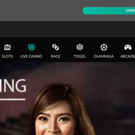
UND
SLOTS
LIVE CASINO
RACE
TOGEL
OLAHRAGA
ARCADE