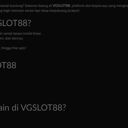
 ramah kantong? Selamat datang di
VGSLOT88
, platform slot terpercaya yang mengh
ngin bermain santai tapi tetap berpeluang jackpot!
GSLOT88?
n santai tanpa modal besar.
ro, dan lainnya.
 hingga free spin!
LOT88
main di VGSLOT88?