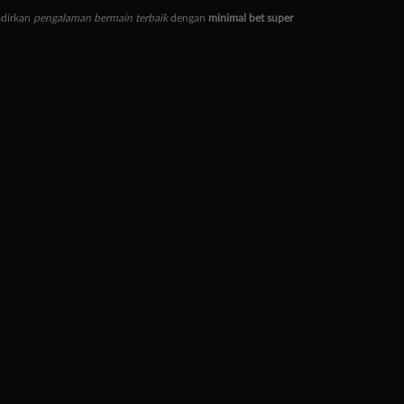
adirkan
pengalaman bermain terbaik
dengan
minimal bet super