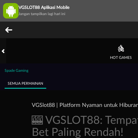
VGSLOT88 Aplikasi Mobile
Jangan tampilkan lagi hari ini
HOT GAMES
Spade Gaming
SEMUA PERMAINAN
VGSlot88 | Platform Nyaman untuk Hiburan
🎰 VGSLOT88: Tempat
Bet Paling Rendah!