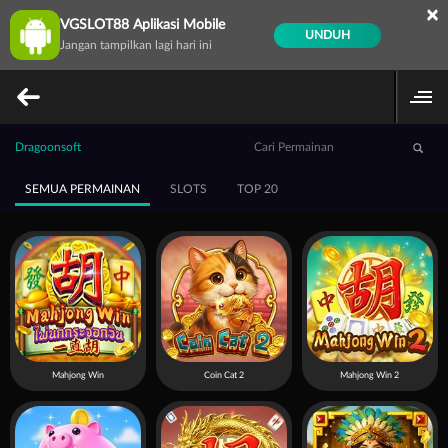
×
VGSLOT88 Aplikasi Mobile
UNDUH
Jangan tampilkan lagi hari ini
Dragoonsoft
SEMUA PERMAINAN
SLOTS
TOP 20
Mahjong Win
Coin Cat 2
Mahjong Win 2