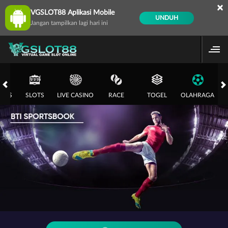
×
VGSLOT88 Aplikasi Mobile
UNDUH
Jangan tampilkan lagi hari ini
MES
SLOTS
LIVE CASINO
RACE
TOGEL
OLAHRAGA