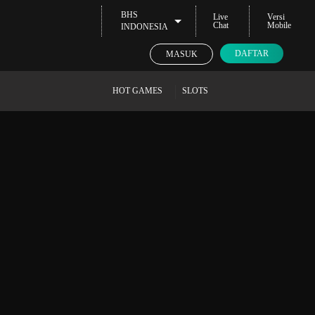
BHS
Live
Versi
Chat
Mobile
INDONESIA
DAFTAR
MASUK
HOT GAMES
SLOTS