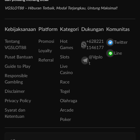
VGSLOT88 – Hiburan Terbaik, Modal Terjangkau, Untung Maksimal!
Kebijaksanaan
Platform
Kategori
Dukungan
Komunitas
Tentang
Promosi
Hot
+628221
Twitter
VGSLOT88
Games
1146177
Loyalty
Line
Pusat Bantuan
Slots
@Vgslo
Referral
t
Guide to Play
Live
Casino
Responsible
Gambling
Race
Disclaimer
Togel
Privacy Policy
Olahraga
Syarat dan
Arcade
Ketentuan
Poker