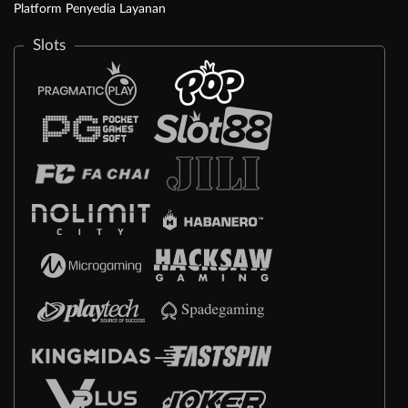
Platform Penyedia Layanan
Slots