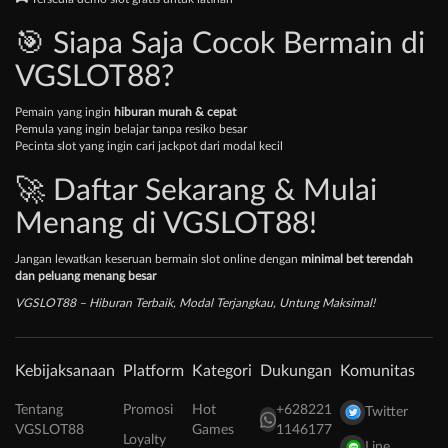
🎯 Siapa Saja Cocok Bermain di
VGSLOT88?
Pemain yang ingin
hiburan murah & cepat
Pemula yang ingin belajar tanpa resiko besar
Pecinta slot yang ingin cari jackpot dari modal kecil
🚀 Daftar Sekarang & Mulai
Menang di VGSLOT88!
Jangan lewatkan keseruan bermain slot online dengan
minimal bet terendah
dan peluang menang besar
VGSLOT88 – Hiburan Terbaik, Modal Terjangkau, Untung Maksimal!
Kebijaksanaan
Platform
Kategori
Dukungan
Komunitas
Tentang
Promosi
Hot
+628221
Twitter
VGSLOT88
Games
1146177
Loyalty
Line