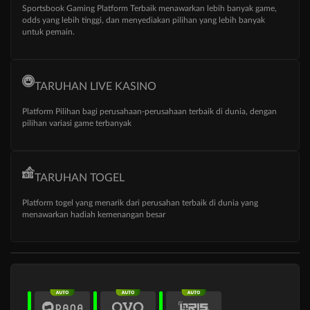
Sportsbook Gaming Platform Terbaik menawarkan lebih banyak game,
odds yang lebih tinggi, dan menyediakan pilihan yang lebih banyak
untuk pemain.
TARUHAN LIVE KASINO
Platform Pilihan bagi perusahaan-perusahaan terbaik di dunia, dengan
pilihan variasi game terbanyak
TARUHAN TOGEL
Platform togel yang menarik dari perusahan terbaik di dunia yang
menawarkan hadiah kemenangan besar