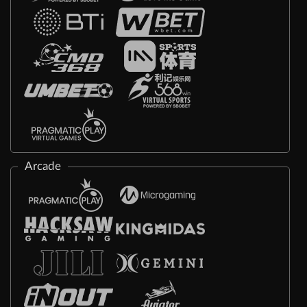
Arcade