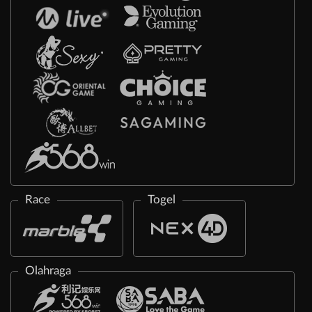
Race
Togel
Olahraga