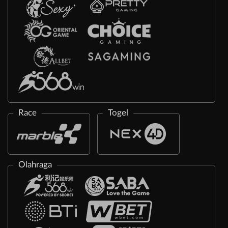
Race
Togel
Olahraga