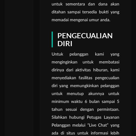
untuk sementara dan dana akan
ditahan sampai tersedia bukti yang
memadai mengenai umur anda.
PENGECUALIAN
DIRI
Untuk pelanggan kami yang
menginginkan untuk membatasi
dirinya dari aktivitas hiburan, kami
menyediakan fasilitas pengecualian
diri yang memungkinkan pelanggan
untuk menutup akunnya untuk
minimum waktu 6 bulan sampai 5
tahun sesuai dengan permintaan.
Silahkan hubungi Petugas Layanan
Pelanggan melalui “Live Chat” yang
ada di situs untuk informasi lebih