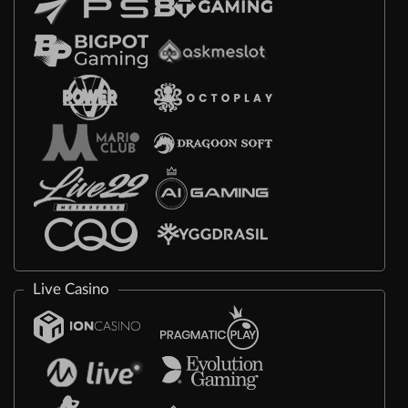
Live Casino