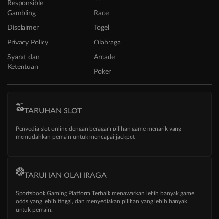
Responsible
Gambling
Race
Disclaimer
Togel
Privacy Policy
Olahraga
Syarat dan
Arcade
Ketentuan
Poker
TARUHAN SLOT
Penyedia slot online dengan beragam pilihan game menarik yang
memudahkan pemain untuk mencapai jackpot
TARUHAN OLAHRAGA
Sportsbook Gaming Platform Terbaik menawarkan lebih banyak game,
odds yang lebih tinggi, dan menyediakan pilihan yang lebih banyak
untuk pemain.