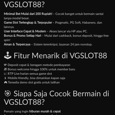
VGSLOT88?
Minimal Bet Mulai dari 200 Rupiah!
– Cocok banget untuk bermain santai
tanpa modal besar.
Game Slot Terlengkap & Terpopuler
– Pragmatic, PG Soft, Habanero, dan
lainnya.
User Interface Cepat & Modern
– Akses lancar via HP atau PC.
Bonus & Promo Setiap Hari
– Mulai dari cashback, bonus deposit, hingga free
spin!
Aman & Terpercaya
– Sistem terenkripsi, layanan 24 jam nonstop.
🕹️ Fitur Menarik di VGSLOT88
💸 Deposit cepat & beragam metode pembayaran
🎁 Bonus welcome hingga 100% untuk member baru
📈 RTP Live harian semua game slot
📱 Mobile-friendly, bisa dimainkan kapan saja
🎮 Tersedia demo slot gratis untuk latihan
🎯 Siapa Saja Cocok Bermain di
VGSLOT88?
Pemain yang ingin
hiburan murah & cepat