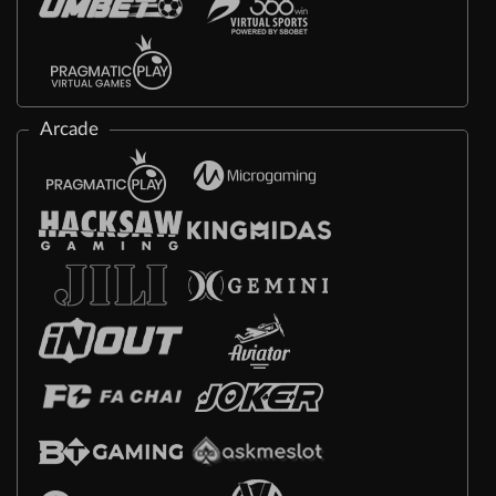
Arcade