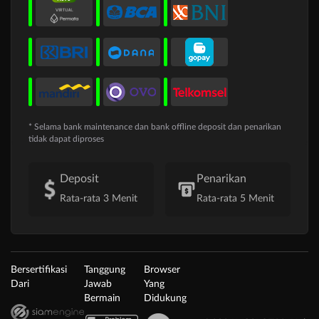
* Selama bank maintenance dan bank offline deposit dan penarikan
tidak dapat diproses
Deposit
Penarikan
Rata-rata 3 Menit
Rata-rata 5 Menit
Bersertifikasi
Tanggung
Browser
Dari
Jawab
Yang
Bermain
Didukung