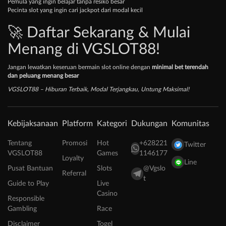
Pemula yang ingin belajar tanpa resiko besar
Pecinta slot yang ingin cari jackpot dari modal kecil
🚀 Daftar Sekarang & Mulai
Menang di VGSLOT88!
Jangan lewatkan keseruan bermain slot online dengan
minimal bet terendah
dan peluang menang besar
VGSLOT88 – Hiburan Terbaik, Modal Terjangkau, Untung Maksimal!
Kebijaksanaan
Platform
Kategori
Dukungan
Komunitas
Tentang
Promosi
Hot
+628221
Twitter
VGSLOT88
Games
1146177
Loyalty
Line
Pusat Bantuan
Slots
@Vgslo
Referral
t
Guide to Play
Live
Casino
Responsible
Gambling
Race
Disclaimer
Togel