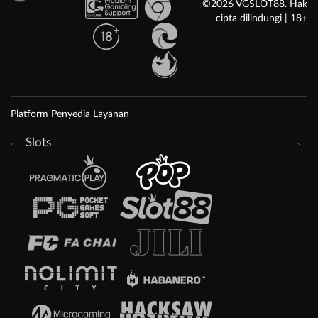
©2026 VGSLOT88. Hak
cipta dilindungi | 18+
Platform Penyedia Layanan
Slots