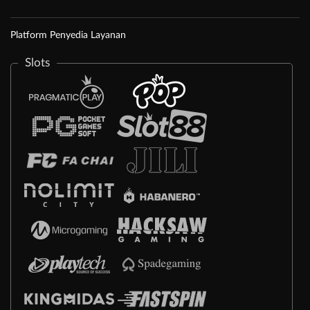
Platform Penyedia Layanan
Slots