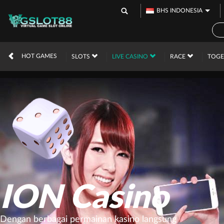
BHS INDONESIA
HOT GAMES
SLOTS
LIVE CASINO
RACE
TOG
ION Casino
Dengan berbagai permainan kasino langsung