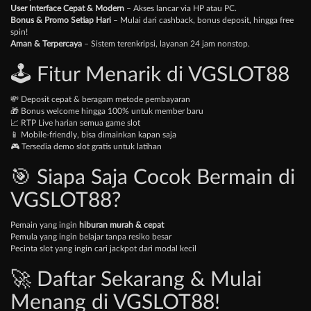
User Interface Cepat & Modern
– Akses lancar via HP atau PC.
Bonus & Promo Setiap Hari
– Mulai dari cashback, bonus deposit, hingga free
spin!
Aman & Terpercaya
– Sistem terenkripsi, layanan 24 jam nonstop.
🕹️ Fitur Menarik di VGSLOT88
💸 Deposit cepat & beragam metode pembayaran
🎁 Bonus welcome hingga 100% untuk member baru
📈 RTP Live harian semua game slot
📱 Mobile-friendly, bisa dimainkan kapan saja
🎮 Tersedia demo slot gratis untuk latihan
🎯 Siapa Saja Cocok Bermain di
VGSLOT88?
Pemain yang ingin
hiburan murah & cepat
Pemula yang ingin belajar tanpa resiko besar
Pecinta slot yang ingin cari jackpot dari modal kecil
🚀 Daftar Sekarang & Mulai
Menang di VGSLOT88!