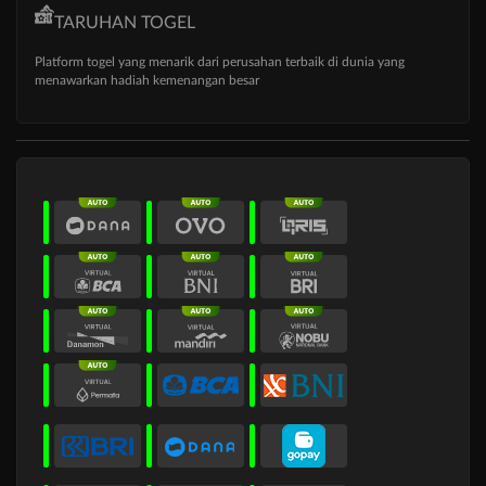
TARUHAN TOGEL
Platform togel yang menarik dari perusahan terbaik di dunia yang
menawarkan hadiah kemenangan besar