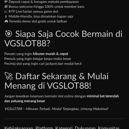
💸 Deposit cepat & beragam metode pembayaran
🎁 Bonus welcome hingga 100% untuk member baru
📈 RTP Live harian semua game slot
📱 Mobile-friendly, bisa dimainkan kapan saja
🎮 Tersedia demo slot gratis untuk latihan
🎯 Siapa Saja Cocok Bermain di
VGSLOT88?
Pemain yang ingin
hiburan murah & cepat
Pemula yang ingin belajar tanpa resiko besar
Pecinta slot yang ingin cari jackpot dari modal kecil
🚀 Daftar Sekarang & Mulai
Menang di VGSLOT88!
Jangan lewatkan keseruan bermain slot online dengan
minimal bet terendah
dan peluang menang besar
VGSLOT88 – Hiburan Terbaik, Modal Terjangkau, Untung Maksimal!
Kebijaksanaan
Platform
Kategori
Dukungan
Komunitas