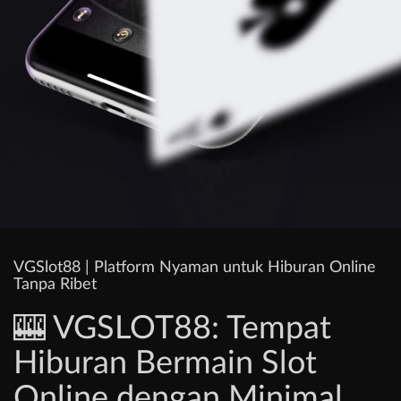
VGSlot88 | Platform Nyaman untuk Hiburan Online
Tanpa Ribet
🎰 VGSLOT88: Tempat
Hiburan Bermain Slot
Online dengan Minimal