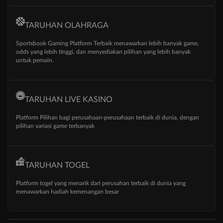
TARUHAN OLAHRAGA
Sportsbook Gaming Platform Terbaik menawarkan lebih banyak game,
odds yang lebih tinggi, dan menyediakan pilihan yang lebih banyak
untuk pemain.
TARUHAN LIVE KASINO
Platform Pilihan bagi perusahaan-perusahaan terbaik di dunia, dengan
pilihan variasi game terbanyak
TARUHAN TOGEL
Platform togel yang menarik dari perusahan terbaik di dunia yang
menawarkan hadiah kemenangan besar