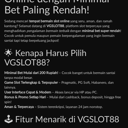
Bet Paling Rendah!
Sedang mencari
tempat bermain slot online
yang seru, aman, dan ramah
kantong? Selamat datang di
VGSLOT88
, platform slot terpercaya yang
menghadirkan
pengalaman bermain terbaik
dengan
minimal bet super rendah
!
Cocok untuk pemula maupun pemain berpengalaman yang ingin bermain
santai tapi tetap berpeluang jackpot!
🌟 Kenapa Harus Pilih
VGSLOT88?
Minimal Bet Mulai dari 200 Rupiah!
– Cocok banget untuk bermain santai
tanpa modal besar.
Game Slot Terlengkap & Terpopuler
– Pragmatic, PG Soft, Habanero, dan
lainnya.
User Interface Cepat & Modern
– Akses lancar via HP atau PC.
Bonus & Promo Setiap Hari
– Mulai dari cashback, bonus deposit, hingga free
spin!
Aman & Terpercaya
– Sistem terenkripsi, layanan 24 jam nonstop.
🕹️ Fitur Menarik di VGSLOT88