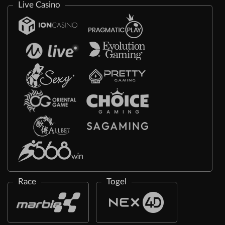
Live Casino
Race
Togel