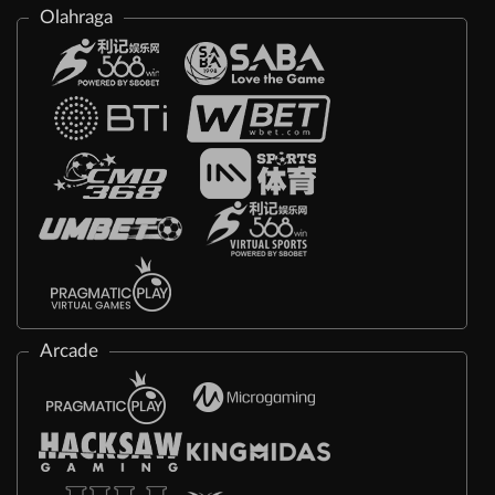
Olahraga
Arcade