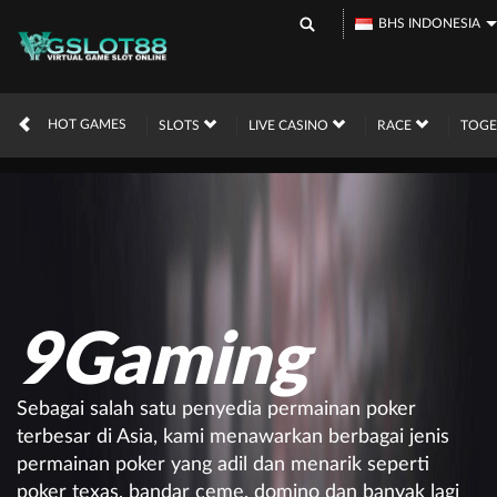
BHS INDONESIA
HOT GAMES
SLOTS
LIVE CASINO
RACE
TOG
9Gaming
Sebagai salah satu penyedia permainan poker
terbesar di Asia, kami menawarkan berbagai jenis
permainan poker yang adil dan menarik seperti
poker texas, bandar ceme, domino dan banyak lagi