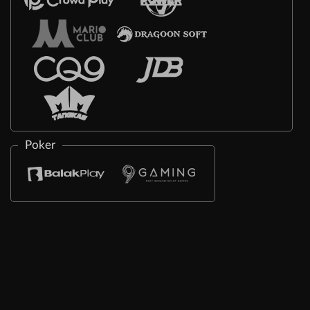
Poker