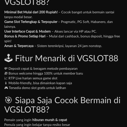
VGSLOT88?
Minimal Bet Mulai dari 200 Rupiah!
– Cocok banget untuk bermain santai
tanpa modal besar.
Game Slot Terlengkap & Terpopuler
– Pragmatic, PG Soft, Habanero, dan
lainnya.
User Interface Cepat & Modern
– Akses lancar via HP atau PC.
Bonus & Promo Setiap Hari
– Mulai dari cashback, bonus deposit, hingga free
spin!
Aman & Terpercaya
– Sistem terenkripsi, layanan 24 jam nonstop.
🕹️ Fitur Menarik di VGSLOT88
💸 Deposit cepat & beragam metode pembayaran
🎁 Bonus welcome hingga 100% untuk member baru
📈 RTP Live harian semua game slot
📱 Mobile-friendly, bisa dimainkan kapan saja
🎮 Tersedia demo slot gratis untuk latihan
🎯 Siapa Saja Cocok Bermain di
VGSLOT88?
Pemain yang ingin
hiburan murah & cepat
Pemula yang ingin belajar tanpa resiko besar