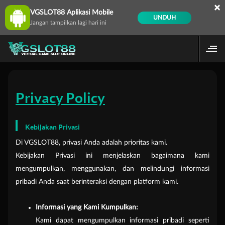
×
VGSLOT88 Aplikasi Mobile
UNDUH
Jangan tampilkan lagi hari ini
Privacy Policy
Kebijakan Privasi
Di VGSLOT88, privasi Anda adalah prioritas kami.
Kebijakan Privasi ini menjelaskan bagaimana kami
mengumpulkan, menggunakan, dan melindungi informasi
pribadi Anda saat berinteraksi dengan platform kami.
Informasi yang Kami Kumpulkan:
Kami dapat mengumpulkan informasi pribadi seperti