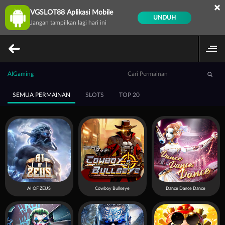
×
VGSLOT88 Aplikasi Mobile
UNDUH
Jangan tampilkan lagi hari ini
AIGaming
SEMUA PERMAINAN
SLOTS
TOP 20
AI OF ZEUS
Cowboy Bullseye
Dance Dance Dance