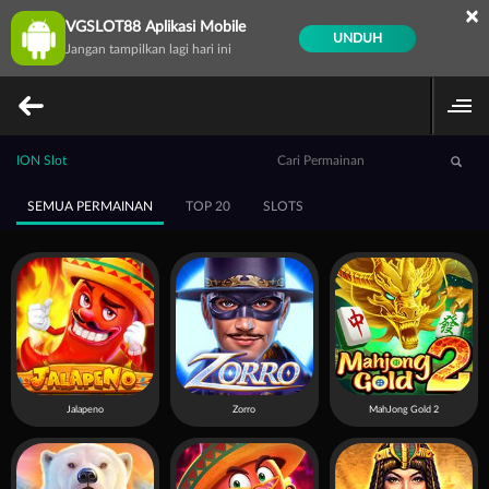
×
VGSLOT88 Aplikasi Mobile
UNDUH
Jangan tampilkan lagi hari ini
ION Slot
SEMUA PERMAINAN
TOP 20
SLOTS
Jalapeno
Zorro
MahJong Gold 2