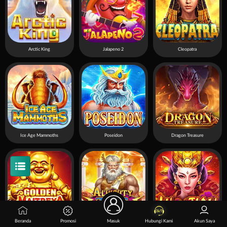
Arctic King
Jalapeno 2
Cleopatra
Ice Age Mammoths
Poseidon
Dragon Treasure
Beranda
Promosi
Masuk
Hubungi Kami
Akun Saya
Golden Maitreya Buddha
Almighty Zeus
Golden Wuzetian